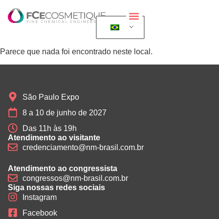
Sobre a exposição
Para expositores
Para visitantes
Eventos além da FCE Cosmetique
Parece que nada foi encontrado neste local.
São Paulo Expo
8 a 10 de junho de 2027
Das 11h às 19h
Atendimento ao visitante
credenciamento@nm-brasil.com.br
Atendimento ao congressista
congressos@nm-brasil.com.br
Siga nossas redes sociais
Instagram
Facebook