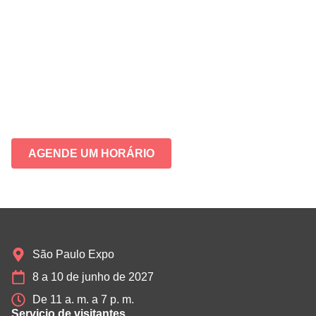
A participação é gratuita, mediante inscrição prévia,
e exclusiva para convidados do Hospitality Class
das FCEs.
O agendamento poderá ser realizado
antecipadamente para garantir seu horário com o
consultor escolhido.
As vagas são limitadas.
AGENDE UM HORÁRIO
São Paulo Expo
8 a 10 de junho de 2027
De 11 a. m. a 7 p. m.
Servicio de visitantes