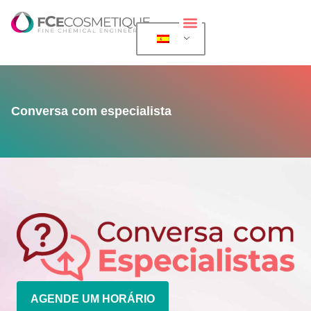
Sobre la Exposición
Para expositores
Para visitantes
Eventos más allá de FCE Cosmetique
Conversa com especialista
AGENDE UM HORÁRIO