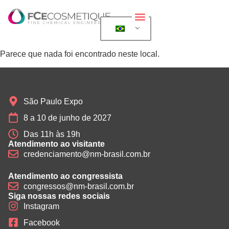
Sobre a exposição
Para expositores
Para visitantes
Eventos além da FCE Cosmetique
Parece que nada foi encontrado neste local.
São Paulo Expo
8 a 10 de junho de 2027
Das 11h às 19h
Atendimento ao visitante
credenciamento@nm-brasil.com.br
Atendimento ao congressista
congressos@nm-brasil.com.br
Siga nossas redes sociais
Instagram
Facebook