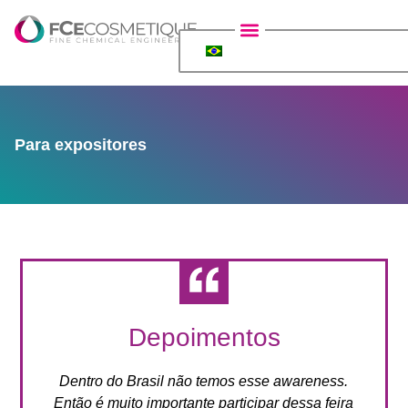
Sobre a exposição
Para expositores
Para visitantes
Eventos além da FCE Cosmetique
Para expositores
Depoimentos
Dentro do Brasil não temos esse awareness.
Esta
Então é muito importante participar dessa feira
como 